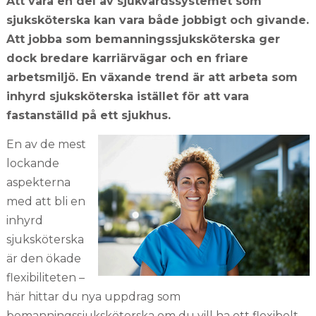
Att vara en del av sjukvårdssystemet som
sjuksköterska kan vara både jobbigt och givande.
Att jobba som bemanningssjuksköterska ger
dock bredare karriärvägar och en friare
arbetsmiljö. En växande trend är att arbeta som
inhyrd sjuksköterska istället för att vara
fastanställd på ett sjukhus.
En av de mest
lockande
aspekterna
med att bli en
inhyrd
sjuksköterska
är den ökade
flexibiliteten –
här hittar du nya uppdrag som
bemanningssjuksköterska om du vill ha ett flexibelt