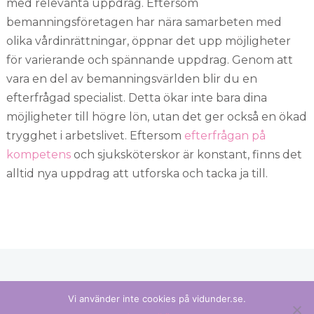
med relevanta uppdrag. Eftersom
bemanningsföretagen har nära samarbeten med
olika vårdinrättningar, öppnar det upp möjligheter
för varierande och spännande uppdrag. Genom att
vara en del av bemanningsvärlden blir du en
efterfrågad specialist. Detta ökar inte bara dina
möjligheter till högre lön, utan det ger också en ökad
trygghet i arbetslivet. Eftersom
efterfrågan på
kompetens
och sjuksköterskor är konstant, finns det
alltid nya uppdrag att utforska och tacka ja till.
Copyright © 2026 — Vidunder. All Rights Reserved
Vi använder inte cookies på vidunder.se.