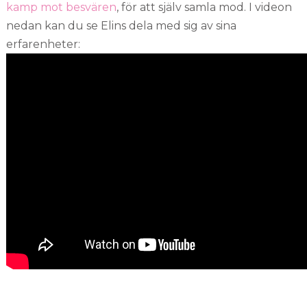
kamp mot besvären
, för att själv samla mod. I videon
nedan kan du se Elins dela med sig av sina
erfarenheter: